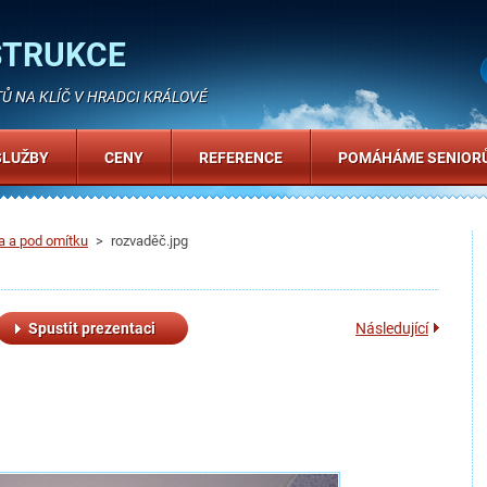
STRUKCE
 NA KLÍČ V HRADCI KRÁLOVÉ
SLUŽBY
CENY
REFERENCE
POMÁHÁME SENIOR
a a pod omítku
>
rozvaděč.jpg
Spustit prezentaci
Následující