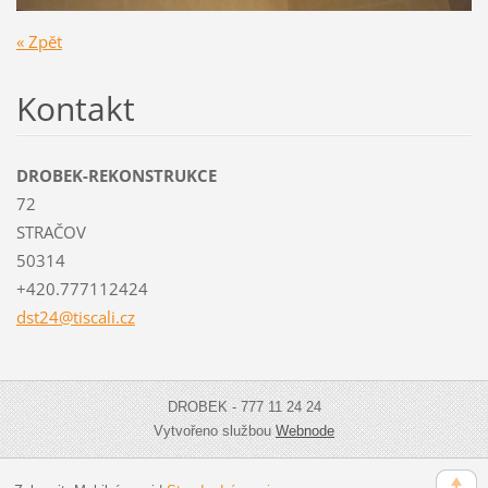
« Zpět
Kontakt
DROBEK-REKONSTRUKCE
72
STRAČOV
50314
+420.777112424
dst24@ti
scali.cz
DROBEK - 777 11 24 24
Vytvořeno službou
Webnode