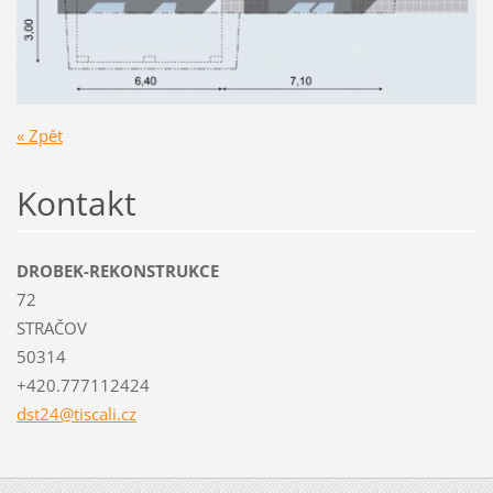
« Zpět
Kontakt
DROBEK-REKONSTRUKCE
72
STRAČOV
50314
+420.777112424
dst24@ti
scali.cz