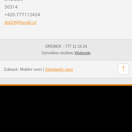
50314
+420.777112424
dst24@ti
scali.cz
DROBEK - 777 11 24 24
Vytvořeno službou
Webnode
Zobrazit:
Mobilní verzi
|
Standardní verzi